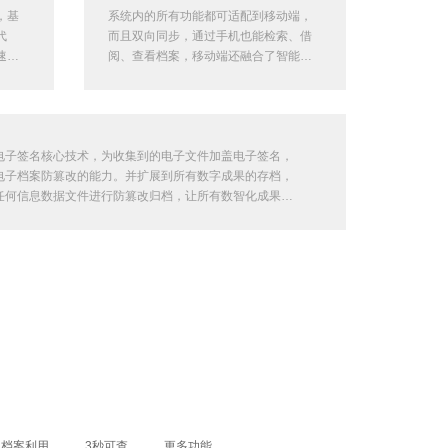
，基
系统内的所有功能都可适配到移动端，
代
而且双向同步，通过手机也能检索、借
速扩
阅、查看档案，移动端还融合了智能化
时，
组件，甚至通过一句话就能找到需要的
档案。
电子签名核心技术，为收集到的电子文件加盖电子签名，
电子档案防篡改的能力。并扩展到所有数字成果的存档，
任何信息数据文件进行防篡改归档，让所有数智化成果可
。
档案利用
3秒可查
更多功能