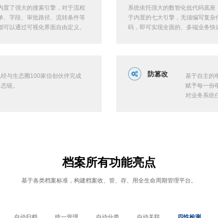
内置了强大的搜索引擎，对于流程
系统依托强大的数智化低代码底座
单、字段、审批路径、流转条件等
于内置的七大引擎，无须编写复杂
都可以通过可视化界面自由定义。
码，即可实现全面的、多端业务快
展。在满足会计档案管理需求的同
可扩展至全门类档案管理。
防篡改
经与生态圈100家信创伙伴完成
基于自主的
生态链。
赋予每一份
对业务系统
查可验可信
档案所有功能亮点
基于各类档案标准，构建档案收、管、存、用全生命周期管理平台。
自动归档
统一管理
自动分类
自动关联
四性检测