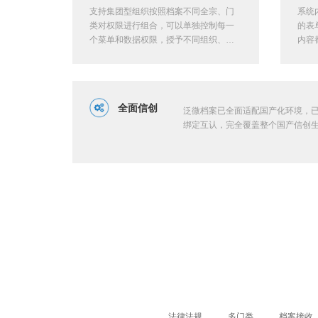
支持集团型组织按照档案不同全宗、门
系统
类对权限进行组合，可以单独控制每一
的表
个菜单和数据权限，授予不同组织、角
内容
色的用户对象，进行快速赋权。
全面信创
泛微档案已全面适配国产化环境，已
绑定互认，完全覆盖整个国产信创
法律法规
多门类
档案接收