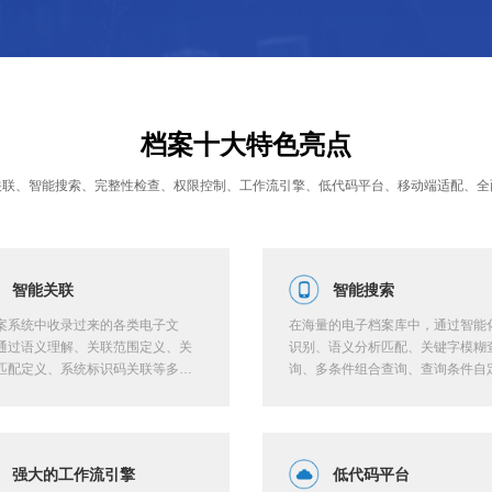
档案十大特色亮点
关联、智能搜索、完整性检查、权限控制、工作流引擎、低代码平台、移动端适配、全
智能关联
智能搜索
案系统中收录过来的各类电子文
在海量的电子档案库中，通过智能
通过语义理解、关联范围定义、关
识别、语义分析匹配、关键字模糊
匹配定义、系统标识码关联等多种
询、多条件组合查询、查询条件自
化手段，让归档过来的每一份电子
等多种方式，快速精准定位到目标
自动关联，从任意维度切入，都能
案，实现秒级检索。
原当时的业务全貌。
强大的工作流引擎
低代码平台